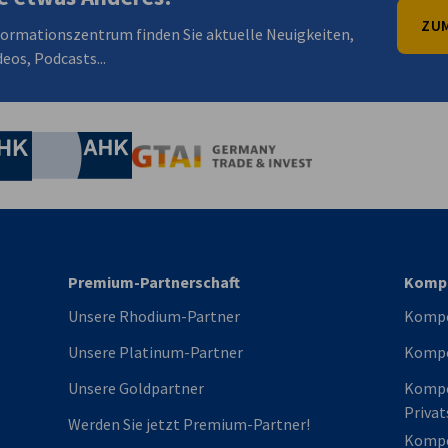
ZUM
formationszentrum finden Sie aktuelle Neuigkeiten,
eos, Podcasts...
irtschaft und Energie
Industrie- und Handelskammer
Industrie- und Handelskammer
AHK.de
Germany Trade & In
Premium-Partnerschaft
Komp
Unsere Rhodium-Partner
Kompe
Unsere Platinum-Partner
Kompe
Unsere Goldpartner
Komp
Privat
Werden Sie jetzt Premium-Partner!
Kompe