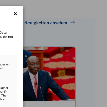
Alle Neuigkeiten ansehen
 Data
ou do not
ences on
all
m other
our IP
. The
ibly