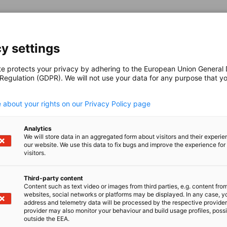
en
en
 Xing teilen
Kopiere URL zum Clipboard
 lesen
y settings
te protects your privacy by adhering to the European Union General
 Regulation (GDPR). We will not use your data for any purpose that y
.
 about your rights on our Privacy Policy page
Analytics
We will store data in an aggregated form about visitors and their experi
our website. We use this data to fix bugs and improve the experience for 
visitors.
Third-party content
Content such as text video or images from third parties, e.g. content fro
websites, social networks or platforms may be displayed. In any case, y
address and telemetry data will be processed by the respective provider
provider may also monitor your behaviour and build usage profiles, poss
outside the EEA.