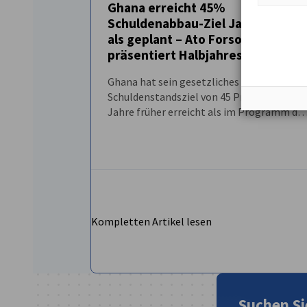
Ghana erreicht 45%
Schuldenabbau-Ziel Jahre früher
EMPFOHLEN
NEUIGKEITEN
als geplant – Ato Forson
präsentiert Halbjahresbericht
Ghana hat sein gesetzliches
Schuldenstandsziel von 45 Prozent des BI
Jahre früher erreicht als im Programm de
Internationalen Währungsfonds und im
Rahmen des Gesetzes über das öffentliche
Finanzmanagement festgelegt.
Kompletten Artikel lesen
Suchen Si