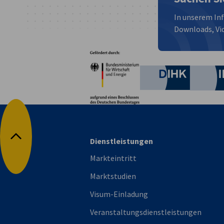
In unserem In
Downloads, Vid
Partner
Bundesministerium für W
Deutsche 
Dienstleistungen
Nach oben
Markteintritt
Marktstudien
Visum-Einladung
Veranstaltungsdienstleistungen