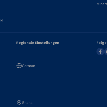
Minera
nd
Regionale Einstellungen
Folge
faceb
l
German
Ghana