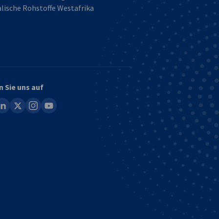
lische Rohstoffe Westafrika
n Sie uns auf
ook
inkedin
x
instagram
youtube