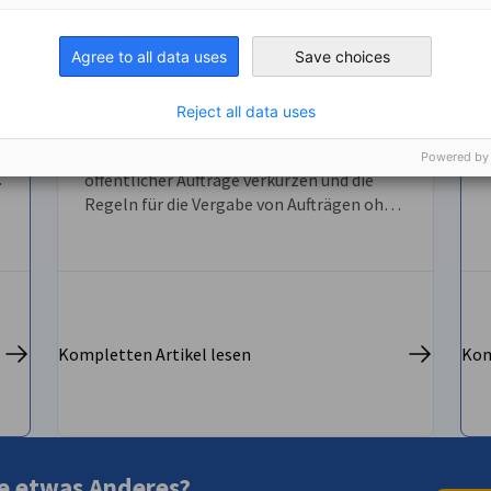
Die Regierung will Verstöße
gegen das Vergabegesetz
NEUIGKEITEN
Agree to all data uses
Save choices
sanktionieren und verkürzt die
Angebotsfristen von 23 auf acht
Wochen
Reject all data uses
P
Die Regierung wird die Zeit für die Vergabe
Powered by
s
öffentlicher Aufträge verkürzen und die
Regeln für die Vergabe von Aufträgen ohne
Ausschreibung verschärfen.
Kompletten Artikel lesen
Kom
e etwas Anderes?