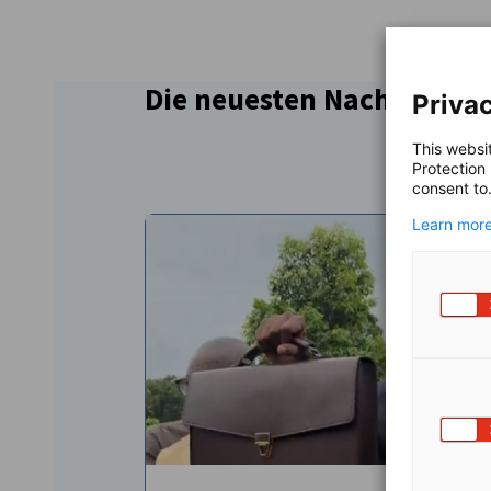
Auf Facebook teilen
Auf LinkedIn teil
Auf X teil
Auf
Die neuesten Nachrichten
Privac
This websi
Protection
consent to
Learn more