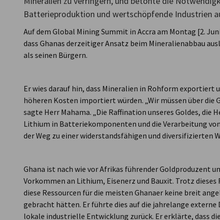
Mineralien zu verringern, und betonte die Notwendigke
Batterieproduktion und wertschöpfende Industrien a
Ghana
Auf dem Global Mining Summit in Accra am Montag [2. Ju
dass Ghanas derzeitiger Ansatz beim Mineralienabbau aus
als seinen Bürgern.
Er wies darauf hin, dass Mineralien in Rohform exportiert 
höheren Kosten importiert würden. „Wir müssen über die 
sagte Herr Mahama. „Die Raffination unseres Goldes, die
Lithium in Batteriekomponenten und die Verarbeitung von
der Weg zu einer widerstandsfähigen und diversifizierten W
Ghana ist nach wie vor Afrikas führender Goldproduzent u
Vorkommen an Lithium, Eisenerz und Bauxit. Trotz dieses
diese Ressourcen für die meisten Ghanaer keine breit ang
gebracht hätten. Er führte dies auf die jahrelange extern
lokale industrielle Entwicklung zurück. Er erklärte, dass d