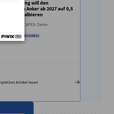
Die Regierung will den
fiskalischen Anker ab 2027 auf 0,5
EMPFOHLEN
NEUIGKEITEN
% des BIP halbieren
mit erhöhten CAPEX-Zielen
WIRTSCHAFT & BUSINESS
pletten Artikel lesen