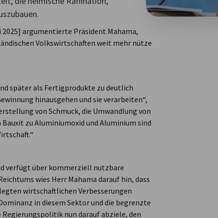
it, die heimische Raffination,
uszubauen.
ni 2025] argumentierte Präsident Mahama,
ländischen Volkswirtschaften weit mehr nütze
und später als Fertigprodukte zu deutlich
Gewinnung hinausgehen und sie verarbeiten“,
 Herstellung von Schmuck, die Umwandlung von
 Bauxit zu Aluminiumoxid und Aluminium sind
irtschaft.“
nd verfügt über kommerziell nutzbare
 Reichtums wies Herr Mahama darauf hin, dass
elegten wirtschaftlichen Verbesserungen
e Dominanz in diesem Sektor und die begrenzte
ie Regierungspolitik nun darauf abziele, den