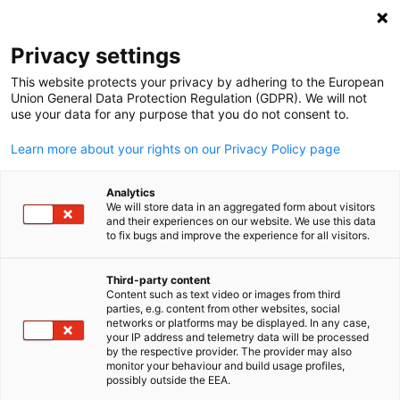
Suche öffnen
Navi
Ein
Privacy settings
This website protects your privacy by adhering to the European
Union General Data Protection Regulation (GDPR). We will not
use your data for any purpose that you do not consent to.
Learn more about your rights on our Privacy Policy page
Analytics
We will store data in an aggregated form about visitors
and their experiences on our website. We use this data
to fix bugs and improve the experience for all visitors.
News
28/07/2025
Third-party content
Regierung signalisiert Absicht,
Content such as text video or images from third
parties, e.g. content from other websites, social
German
networks or platforms may be displayed. In any case,
Rückkäufe von Staatsanleihen
your IP address and telemetry data will be processed
by the respective provider. The provider may also
zu prüfen
monitor your behaviour and build usage profiles,
possibly outside the EEA.