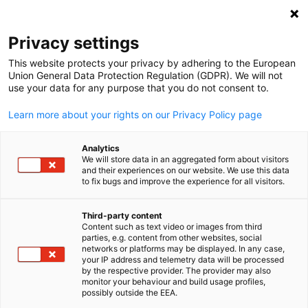
Suche öffnen
Navi
Ein
Privacy settings
This website protects your privacy by adhering to the European
Union General Data Protection Regulation (GDPR). We will not
use your data for any purpose that you do not consent to.
Learn more about your rights on our Privacy Policy page
Analytics
We will store data in an aggregated form about visitors
and their experiences on our website. We use this data
to fix bugs and improve the experience for all visitors.
News
25/06/2025
Third-party content
Präsident Mahama in Belgien
Content such as text video or images from third
parties, e.g. content from other websites, social
German
networks or platforms may be displayed. In any case,
beim Weltgipfel für Gesundhei
your IP address and telemetry data will be processed
by the respective provider. The provider may also
und Wohlstand
monitor your behaviour and build usage profiles,
possibly outside the EEA.